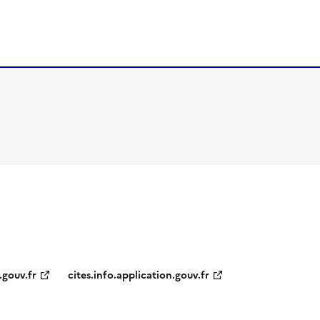
.gouv.fr
cites.info.application.gouv.fr