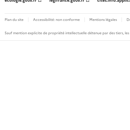
ecologie.gouv.fr
legifrance.gouv.fr
cites.info.applic
Plan du site
Accessibilité: non conforme
Mentions légales
D
Sauf mention explicite de propriété intellectuelle détenue par des tiers, le