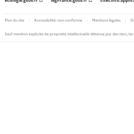
ecologie.gouv.fr
legifrance.gouv.fr
cites.info.applic
Plan du site
Accessibilité: non conforme
Mentions légales
D
Sauf mention explicite de propriété intellectuelle détenue par des tiers, le