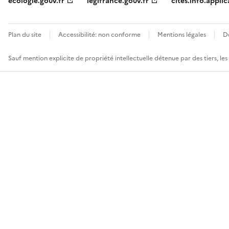
ecologie.gouv.fr
legifrance.gouv.fr
cites.info.applic
Plan du site
Accessibilité: non conforme
Mentions légales
D
Sauf mention explicite de propriété intellectuelle détenue par des tiers, le