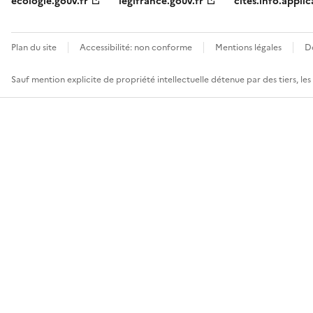
ecologie.gouv.fr
legifrance.gouv.fr
cites.info.applic
Plan du site
Accessibilité: non conforme
Mentions légales
D
Sauf mention explicite de propriété intellectuelle détenue par des tiers, le