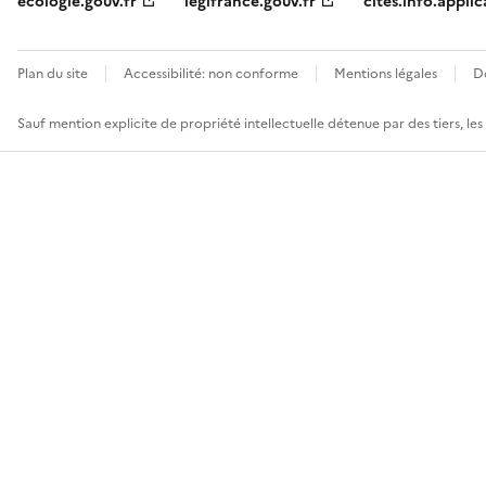
ecologie.gouv.fr
legifrance.gouv.fr
cites.info.applic
Plan du site
Accessibilité: non conforme
Mentions légales
D
Sauf mention explicite de propriété intellectuelle détenue par des tiers, le