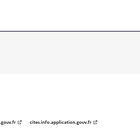
.gouv.fr
cites.info.application.gouv.fr