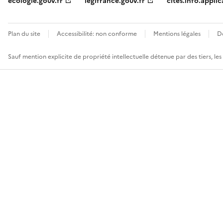
ecologie.gouv.fr
legifrance.gouv.fr
cites.info.applic
Plan du site
Accessibilité: non conforme
Mentions légales
D
Sauf mention explicite de propriété intellectuelle détenue par des tiers, le