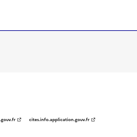
.gouv.fr
cites.info.application.gouv.fr