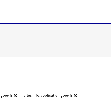
.gouv.fr
cites.info.application.gouv.fr