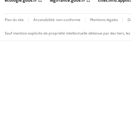
ecologie.gouv.fr
legifrance.gouv.fr
cites.info.applic
Plan du site
Accessibilité: non conforme
Mentions légales
D
Sauf mention explicite de propriété intellectuelle détenue par des tiers, le