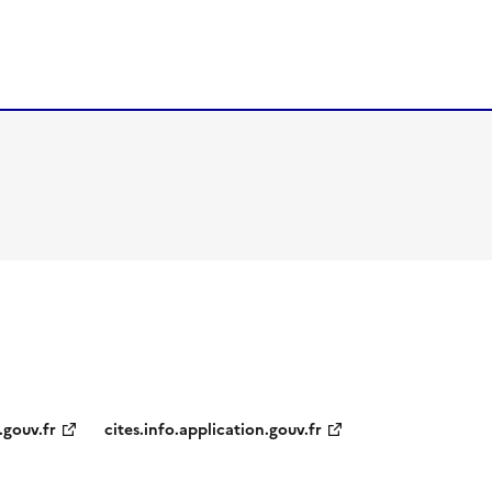
.gouv.fr
cites.info.application.gouv.fr