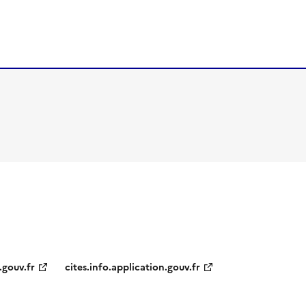
.gouv.fr
cites.info.application.gouv.fr