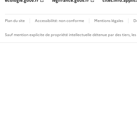
ecologie.gouv.fr
legifrance.gouv.fr
cites.info.applic
Plan du site
Accessibilité: non conforme
Mentions légales
D
Sauf mention explicite de propriété intellectuelle détenue par des tiers, le