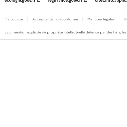
ecologie.gouv.fr
legifrance.gouv.fr
cites.info.applic
Plan du site
Accessibilité: non conforme
Mentions légales
D
Sauf mention explicite de propriété intellectuelle détenue par des tiers, le