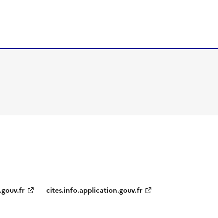
.gouv.fr
cites.info.application.gouv.fr