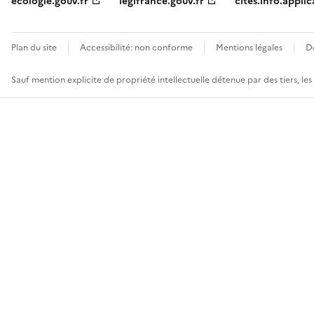
ecologie.gouv.fr
legifrance.gouv.fr
cites.info.applic
Plan du site
Accessibilité: non conforme
Mentions légales
D
Sauf mention explicite de propriété intellectuelle détenue par des tiers, le