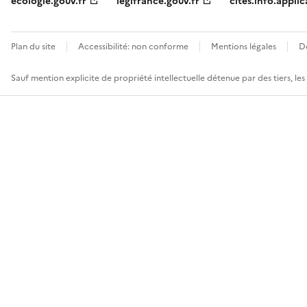
ecologie.gouv.fr
legifrance.gouv.fr
cites.info.applic
Plan du site
Accessibilité: non conforme
Mentions légales
D
Sauf mention explicite de propriété intellectuelle détenue par des tiers, le