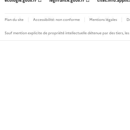
ecologie.gouv.fr
legifrance.gouv.fr
cites.info.applic
Plan du site
Accessibilité: non conforme
Mentions légales
D
Sauf mention explicite de propriété intellectuelle détenue par des tiers, le