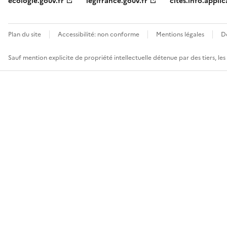
ecologie.gouv.fr
legifrance.gouv.fr
cites.info.applic
Plan du site
Accessibilité: non conforme
Mentions légales
D
Sauf mention explicite de propriété intellectuelle détenue par des tiers, le