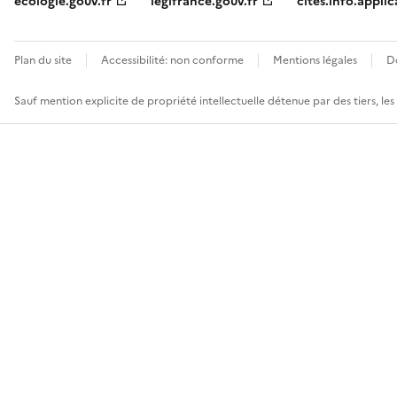
ecologie.gouv.fr
legifrance.gouv.fr
cites.info.applic
Plan du site
Accessibilité: non conforme
Mentions légales
D
Sauf mention explicite de propriété intellectuelle détenue par des tiers, le