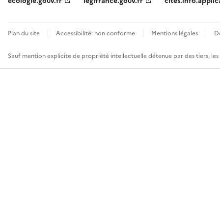
ecologie.gouv.fr
legifrance.gouv.fr
cites.info.applic
Plan du site
Accessibilité: non conforme
Mentions légales
D
Sauf mention explicite de propriété intellectuelle détenue par des tiers, le