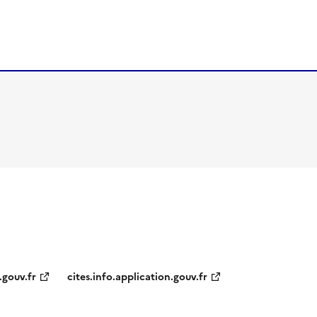
.gouv.fr
cites.info.application.gouv.fr