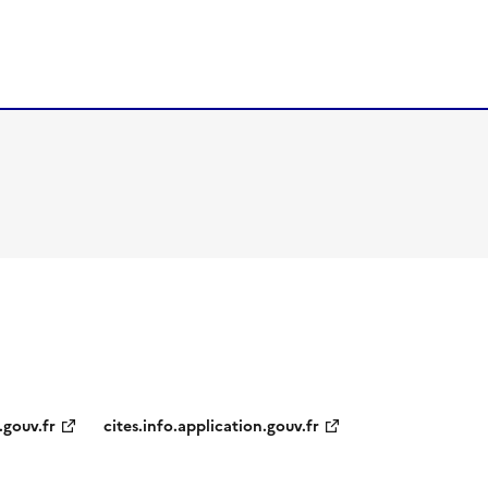
.gouv.fr
cites.info.application.gouv.fr