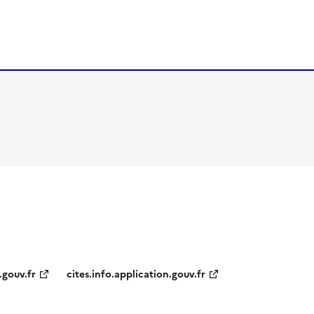
.gouv.fr
cites.info.application.gouv.fr