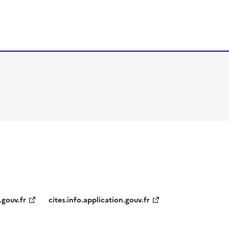
.gouv.fr
cites.info.application.gouv.fr