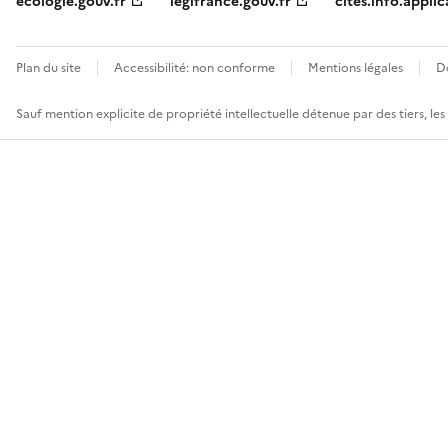
ecologie.gouv.fr
legifrance.gouv.fr
cites.info.applic
Plan du site
Accessibilité: non conforme
Mentions légales
D
Sauf mention explicite de propriété intellectuelle détenue par des tiers, le