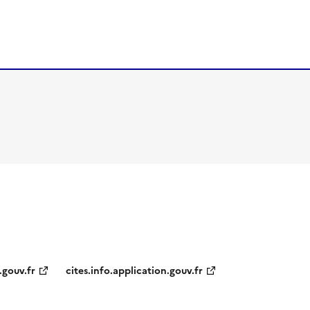
.gouv.fr
cites.info.application.gouv.fr