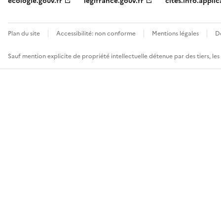
ecologie.gouv.fr
legifrance.gouv.fr
cites.info.applic
Plan du site
Accessibilité: non conforme
Mentions légales
D
Sauf mention explicite de propriété intellectuelle détenue par des tiers, le