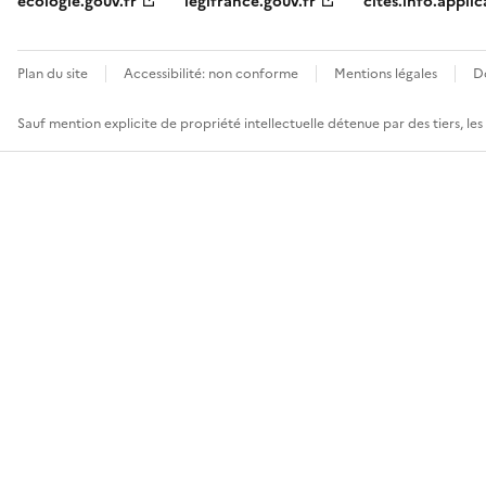
ecologie.gouv.fr
legifrance.gouv.fr
cites.info.applic
Plan du site
Accessibilité: non conforme
Mentions légales
D
Sauf mention explicite de propriété intellectuelle détenue par des tiers, le