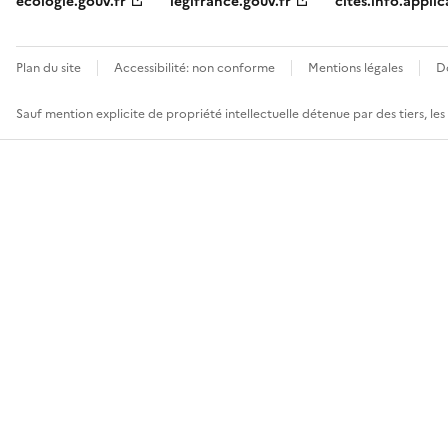
ecologie.gouv.fr
legifrance.gouv.fr
cites.info.applic
Plan du site
Accessibilité: non conforme
Mentions légales
D
Sauf mention explicite de propriété intellectuelle détenue par des tiers, le