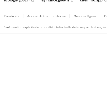
ecologie.gouv.fr
legifrance.gouv.fr
cites.info.applic
Plan du site
Accessibilité: non conforme
Mentions légales
D
Sauf mention explicite de propriété intellectuelle détenue par des tiers, le