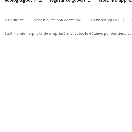
ecologie.gouv.fr
legifrance.gouv.fr
cites.info.applic
Plan du site
Accessibilité: non conforme
Mentions légales
D
Sauf mention explicite de propriété intellectuelle détenue par des tiers, le