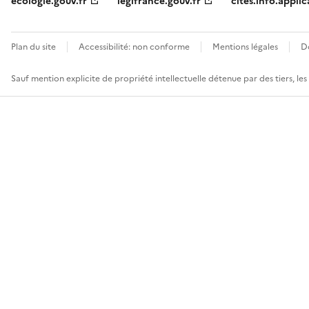
ecologie.gouv.fr
legifrance.gouv.fr
cites.info.applic
Plan du site
Accessibilité: non conforme
Mentions légales
D
Sauf mention explicite de propriété intellectuelle détenue par des tiers, le