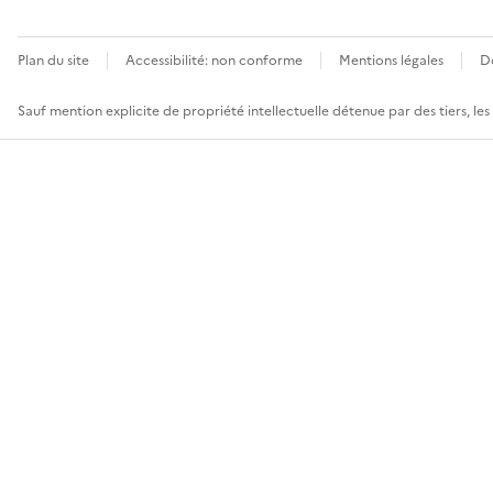
Plan du site
Accessibilité: non conforme
Mentions légales
D
Sauf mention explicite de propriété intellectuelle détenue par des tiers, le