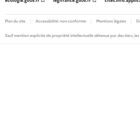
ecologie.gouv.fr
legifrance.gouv.fr
cites.info.applic
Plan du site
Accessibilité: non conforme
Mentions légales
D
Sauf mention explicite de propriété intellectuelle détenue par des tiers, le