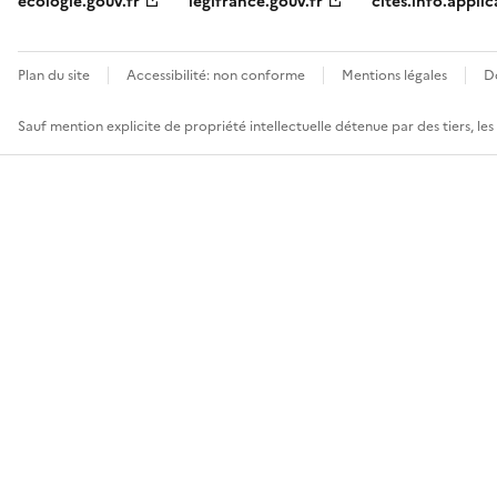
ecologie.gouv.fr
legifrance.gouv.fr
cites.info.applic
Plan du site
Accessibilité: non conforme
Mentions légales
D
Sauf mention explicite de propriété intellectuelle détenue par des tiers, le