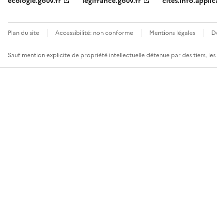
ecologie.gouv.fr
legifrance.gouv.fr
cites.info.applic
Plan du site
Accessibilité: non conforme
Mentions légales
D
Sauf mention explicite de propriété intellectuelle détenue par des tiers, le