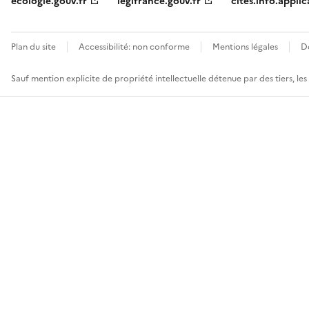
ecologie.gouv.fr
legifrance.gouv.fr
cites.info.applic
Plan du site
Accessibilité: non conforme
Mentions légales
D
Sauf mention explicite de propriété intellectuelle détenue par des tiers, le