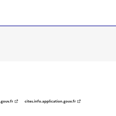
.gouv.fr
cites.info.application.gouv.fr