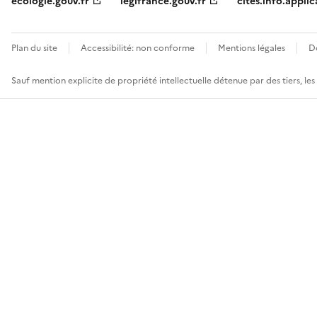
ecologie.gouv.fr
legifrance.gouv.fr
cites.info.applic
Plan du site
Accessibilité: non conforme
Mentions légales
D
Sauf mention explicite de propriété intellectuelle détenue par des tiers, le