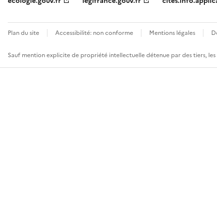
ecologie.gouv.fr
legifrance.gouv.fr
cites.info.applic
Plan du site
Accessibilité: non conforme
Mentions légales
D
Sauf mention explicite de propriété intellectuelle détenue par des tiers, le