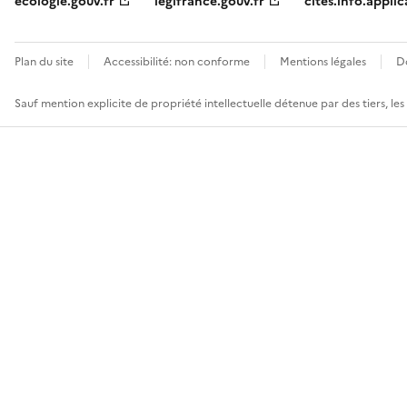
ecologie.gouv.fr
legifrance.gouv.fr
cites.info.applic
Plan du site
Accessibilité: non conforme
Mentions légales
D
Sauf mention explicite de propriété intellectuelle détenue par des tiers, le