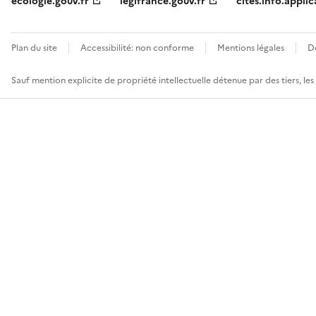
ecologie.gouv.fr
legifrance.gouv.fr
cites.info.applic
Plan du site
Accessibilité: non conforme
Mentions légales
D
Sauf mention explicite de propriété intellectuelle détenue par des tiers, le