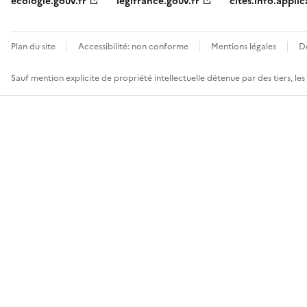
ecologie.gouv.fr
legifrance.gouv.fr
cites.info.applic
Plan du site
Accessibilité: non conforme
Mentions légales
D
Sauf mention explicite de propriété intellectuelle détenue par des tiers, le