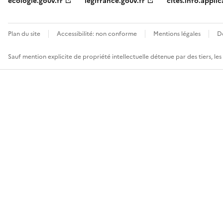
ecologie.gouv.fr
legifrance.gouv.fr
cites.info.applic
Plan du site
Accessibilité: non conforme
Mentions légales
D
Sauf mention explicite de propriété intellectuelle détenue par des tiers, le