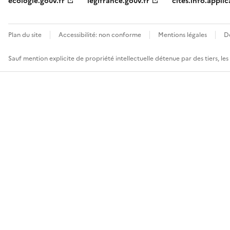
ecologie.gouv.fr
legifrance.gouv.fr
cites.info.applic
Plan du site
Accessibilité: non conforme
Mentions légales
D
Sauf mention explicite de propriété intellectuelle détenue par des tiers, le