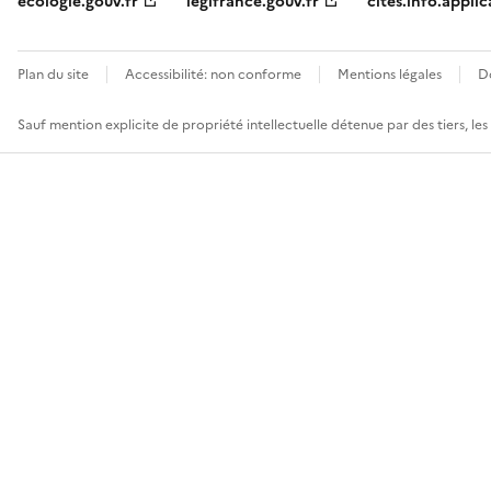
ecologie.gouv.fr
legifrance.gouv.fr
cites.info.applic
Plan du site
Accessibilité: non conforme
Mentions légales
D
Sauf mention explicite de propriété intellectuelle détenue par des tiers, le