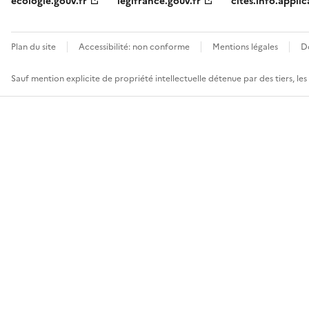
ecologie.gouv.fr
legifrance.gouv.fr
cites.info.applic
Plan du site
Accessibilité: non conforme
Mentions légales
D
Sauf mention explicite de propriété intellectuelle détenue par des tiers, le