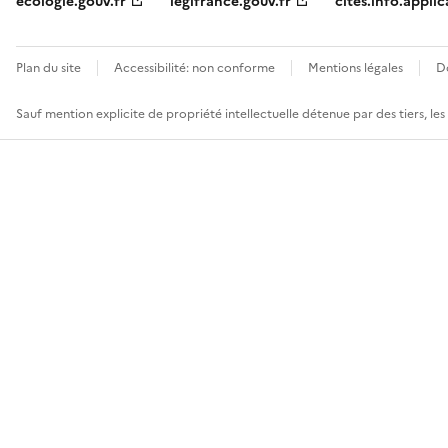
ecologie.gouv.fr
legifrance.gouv.fr
cites.info.applic
Plan du site
Accessibilité: non conforme
Mentions légales
D
Sauf mention explicite de propriété intellectuelle détenue par des tiers, le